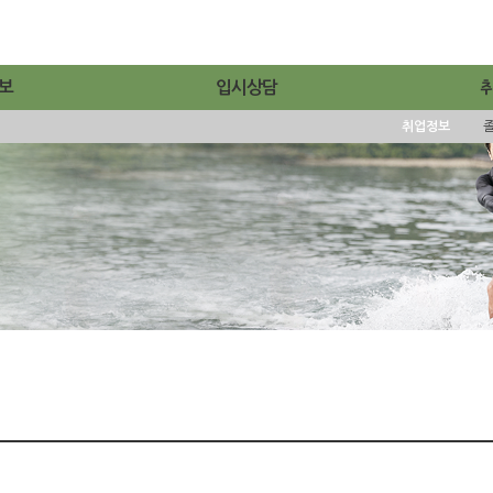
보
입시상담
취업정보
졸