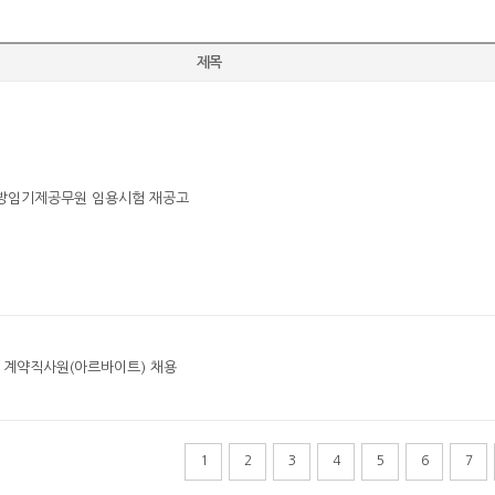
제목
방임기제공무원 임용시험 재공고
 계약직사원(아르바이트) 채용
1
2
3
4
5
6
7