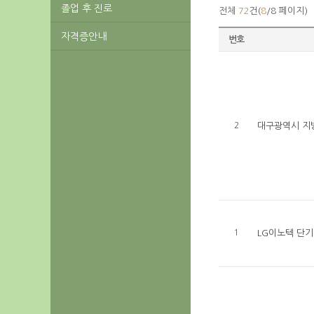
졸업 후 진로
전체
72
건(
8
/8 페이지)
자격증안내
번호
2
대구광역시 지
1
LG이노텍 단기