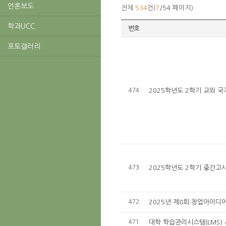
언론보도
전체
534
건(
7
/54 페이지)
학과UCC
번호
포토갤러리
474
2025학년도 2학기 교외 
473
2025학년도 2학기 중간고
472
2025년 제8회 창업아이디
471
대학 학습관리시스템(LMS) 