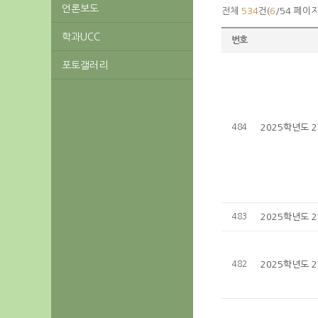
언론보도
전체
534
건(
6
/54 페이지
학과UCC
번호
포토갤러리
484
2025학년도 
483
2025학년도 
482
2025학년도 