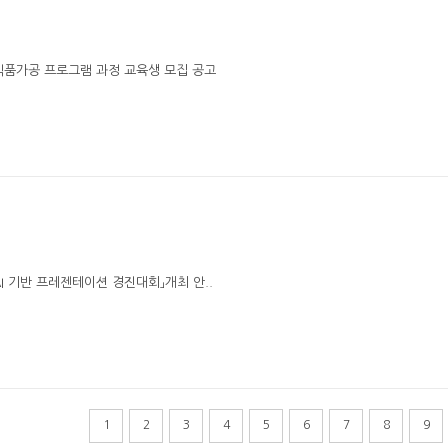
효식품가공 프로그램 과정 교육생 모집 공고
AI 기반 프레젠테이션 경진대회」개최 안..
1
2
3
4
5
6
7
8
9