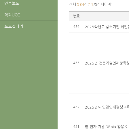
언론보도
전체
534
건(
11
/54 페이지)
학과UCC
번호
포토갤러리
434
2025학년도 중소기업 취업
433
2025년 전문기술인재장학생
432
2025년도 인천인재평생교육
431
웹 전자 저널 DBpia 활용 