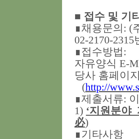
■
접수 및 기
∎
채용문의
: (
02-2170-2315
∎
접수방법
:
자유양식
E-M
당사 홈페이
(
http://www.
∎
제출서류
:
1)
‘
지원분야
_
必
)
∎
기타사항