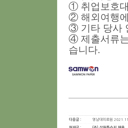
①
취업보호대
②
해외여행에
③
기타 당사 
④
제출서류는
습니다
.
다음글 :
영남대의료원 2021.11
현재글 :
(주) 삼원특수지 채용