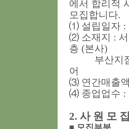
에서 합리적 
모집합니다
.
⑴
설립일자
:
⑵
소재지
:
서
층
(
본사
)
부산지
어
⑶
연간매출
⑷
종업업수
:
2.
사 원 모 
■
모집부분