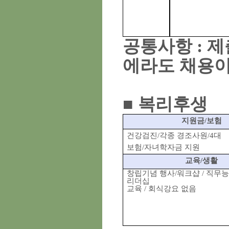
공통사항
:
제
에라도 채용이
■
복리후생
지원금
/
보험
건강검진
/
각종 경조사원
/4
대
보험
/
자녀학자금 지원
교육
/
생활
창립기념 행사
/
워크샵
/
직무능
리더십
교육
/
회식강요 없음