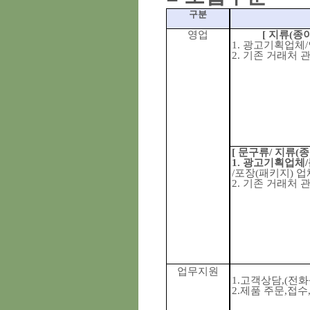
구분
영업
[
지류
(
종
1.
광고기획업체
/
2.
기존 거래처 
[
문구류
/
지류
(
종
1.
광고기획업체
/
/
포장
(
패키지
)
업
2.
기존 거래처 관
업무지원
1.
고객상담
,(
전화
2.
제품 주문
,
접수