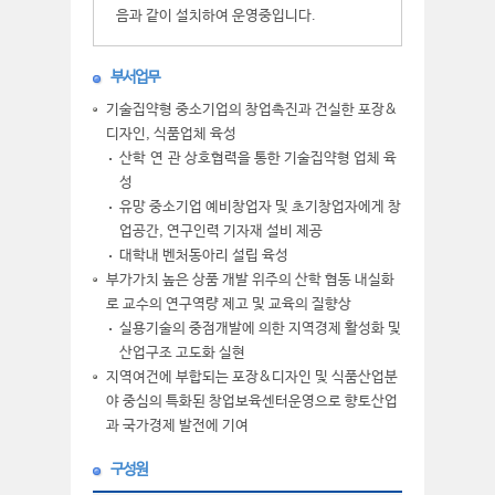
음과 같이 설치하여 운영중입니다.
부서업무
기술집약형 중소기업의 창업촉진과 건실한 포장&
디자인, 식품업체 육성
산학 연 관 상호협력을 통한 기술집약형 업체 육
성
유망 중소기업 예비창업자 및 초기창업자에게 창
업공간, 연구인력 기자재 설비 제공
대학내 벤처동아리 설립 육성
부가가치 높은 상품 개발 위주의 산학 협동 내실화
로 교수의 연구역량 제고 및 교육의 질향상
실용기술의 중점개발에 의한 지역경제 활성화 및
산업구조 고도화 실현
지역여건에 부합되는 포장&디자인 및 식품산업분
야 중심의 특화된 창업보육센터운영으로 향토산업
과 국가경제 발전에 기여
구성원