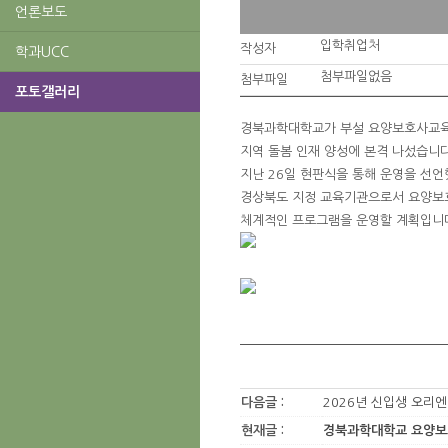
언론보도
입학취업처
작성자
학과UCC
첨부파일없음
첨부파일
포토갤러리
경북과학대학교가 부설 요양보호사교육
지역 돌봄 인재 양성에 본격 나섰습니
지난 26일 현판식을 통해 운영을 선언
경상북도 지정 교육기관으로서 요양보
체계적인 프로그램을 운영할 계획입니
다음글 :
2026년 신입생 오리
현재글 :
경북과학대학교 요양보