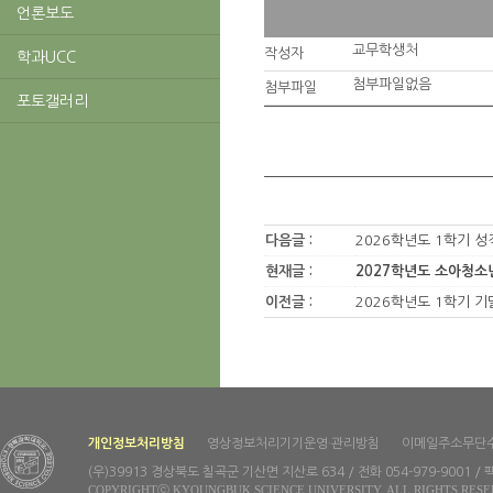
언론보도
교무학생처
작성자
학과UCC
첨부파일없음
첨부파일
포토갤러리
다음글 :
2026학년도 1학기 
현재글 :
2027학년도 소아청소년
이전글 :
2026학년도 1학기 
개인정보처리방침
영상정보처리기기운영·관리방침
이메일주소무단
(우)39913 경상북도 칠곡군 기산면 지산로 634 / 전화 054-979-9001 / 팩
COPYRIGHTⓒ KYOUNGBUK SCIENCE UNIVERSITY. ALL RIGHTS RESE