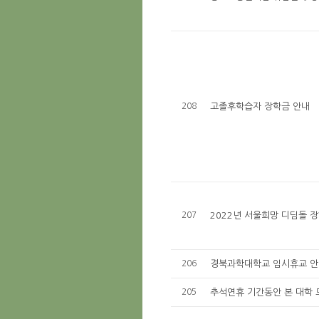
208
고졸후학습자 장학금 안내
207
2022년 서울희망 디딤돌 
206
경북과학대학교 임시휴교 
205
추석연휴 기간동안 본 대학 