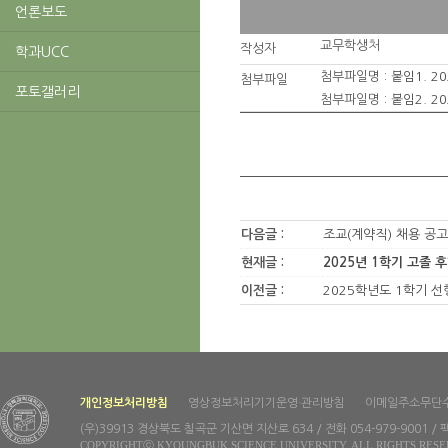
언론보도
교무학생처
작성자
학과UCC
첨부파일명 :
붙임1. 2
첨부파일
포토갤러리
첨부파일명 :
붙임2. 2
다음글 :
조교(계약직) 채용 공고
현재글 :
2025년 1학기 고졸 
이전글 :
2025학년도 1학기 선
개인정보처리방침
영상정보처리기기운영·관리방침
이메일주소무단
(우)39913 경상북도 칠곡군 기산면 지산로 634 / 전화 054-979-9001 / 팩
COPYRIGHTⓒ KYOUNGBUK SCIENCE UNIVERSITY. ALL RIGHTS RESE