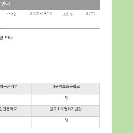
 안내
2025/09/10
2775
작성일
조회수
발 안내
 칠곡군지부
대구파호초등학교
명
1명
업전문학교
칠곡호국평화기념관
명
1명