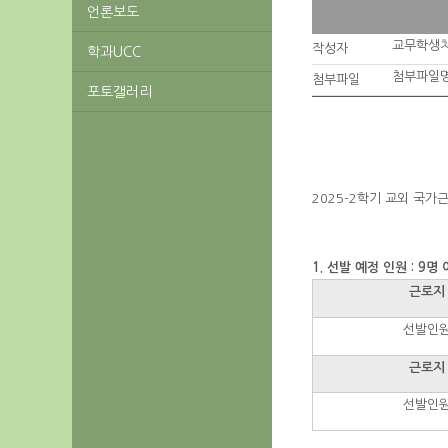
언론보도
교무학생
작성자
학과UCC
첨부파일명
첨부파일
포토갤러리
2025-2학기 교외 국
1. 선발 예정 인원 : 9명
근로지
선발인
근로지
선발인