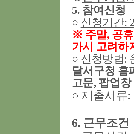
5.
참여신청
○
신청기간
: 
※
주말
,
공휴
가시 고려하
○
신청방법
:
달서구청 홈
고문
,
팝업창
○
제출서류
:
6.
근무조건