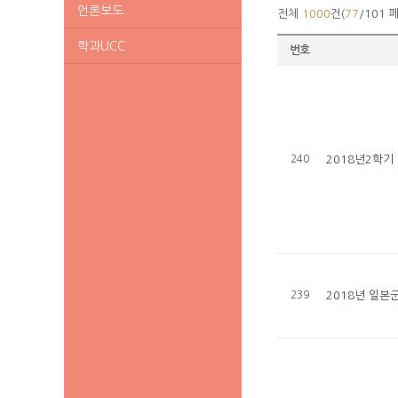
언론보도
전체
1000
건(
77
/101 
학과UCC
번호
240
2018년2학기
239
2018년 일본