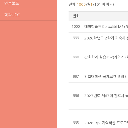
언론보도
전체
1000
건(
1
/101 페이지)
학과UCC
번호
1000
대학학습관리시스템(LMS) 
999
2026학년도 2학기 기숙사 
998
간호학과 실습조교(계약직) 
997
간호대학생 국제보건 역량강
996
2027년도 제67회 간호사
995
2026 RISE지역혁신 프로