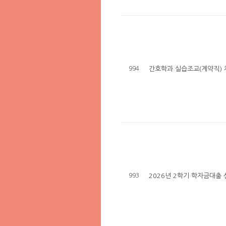
994
간호학과 실습조교(계약직) 
993
2026년 2학기 학자금대출 