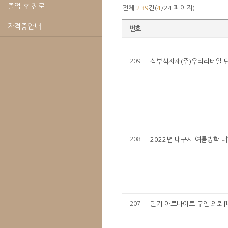
졸업 후 진로
전체
239
건(
4
/24 페이지)
자격증안내
번호
209
삼부식자재(주)우리리테일 
208
2022년 대구시 여름방학 
207
단기 아르바이트 구인 의뢰