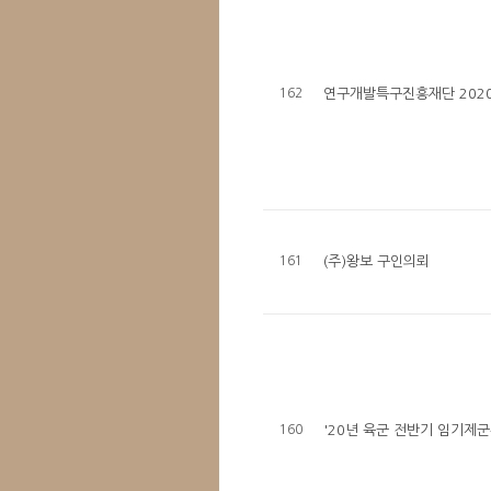
162
연구개발특구진흥재단 2020
161
(주)왕보 구인의뢰
160
'20년 육군 전반기 임기제