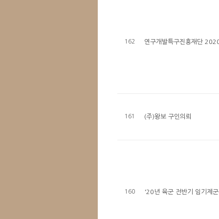
162
연구개발특구진흥재단 2020
161
(주)왕보 구인의뢰
160
'20년 육군 전반기 임기제