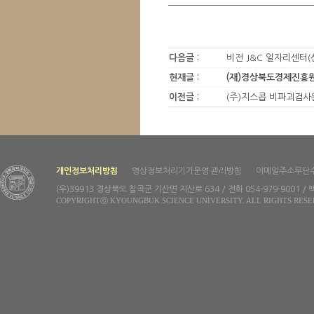
다음글 :
비전 J&C 일자리센터(
현재글 :
(재)경상북도경제진흥원
이전글 :
(주)지스콥 비파괴검사
개인정보처리방침
영상정보처리기기운영·관리방침
이메일주소무단
(우)39913 경상북도 칠곡군 기산면 지산로 634 / 전화 054-979-9001 / 팩
COPYRIGHTⓒ KYOUNGBUK SCIENCE UNIVERSITY. ALL RIGHTS RESE