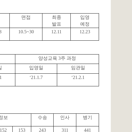
면접
최종
입영
발표
예정
8
10.5~30
12.11
12.23
양성교육
3
주 과정
일
입영일
임관일
1
‘21.1.7
‘21.2.1
정보
수송
인사
병기
152
153
243
311
441