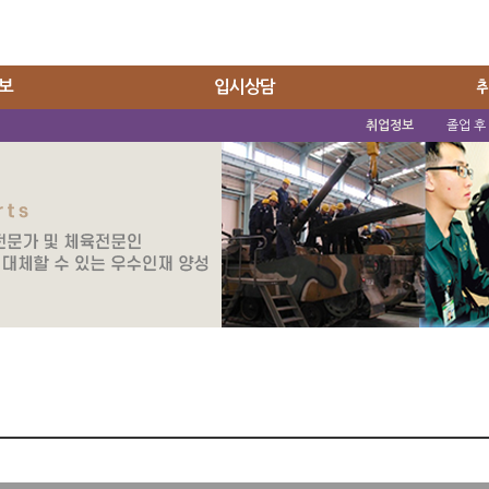
보
입시상담
취업정보
졸업 후