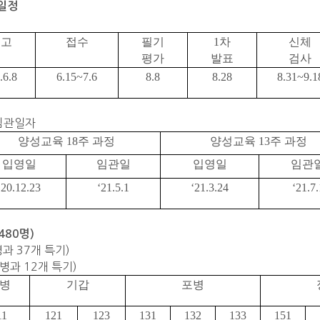
발일정
공고
접수
필기
1
차
신체
평가
발표
검사
.6.8
6.15~7.6
8.8
8.28
8.31~9.1
 임관일자
양성교육
18
주 과정
양성교육
13
주 과정
입영일
임관일
입영일
임관
‘20.12.23
‘21.5.1
‘21.3.24
‘21.7.
480명)
과 37개 특기)
병과 12개 특기)
병
기갑
포병
11
121
123
131
132
133
151