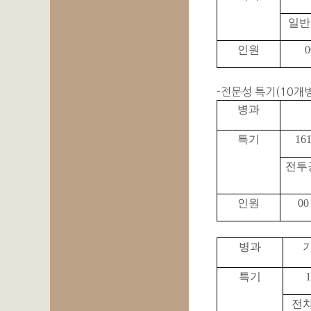
일반
인원
0
-전문성 특기(10개병
병과
특기
16
전투
인원
00
병과
특기
1
전