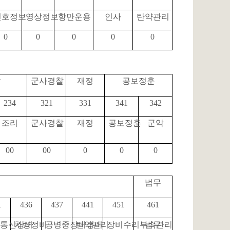
신호정보
영상정보
항만운용
인사
탄약관리
0
0
0
0
0
참
군사경찰
재정
공보정훈
234
321
331
341
342
조리
군사경찰
재정
공보정훈
군악
00
00
0
0
0
법무
1
436
437
441
451
461
통신장비
차량정비
공병중장비정비
탄약관리
장비수리부속관리
법무