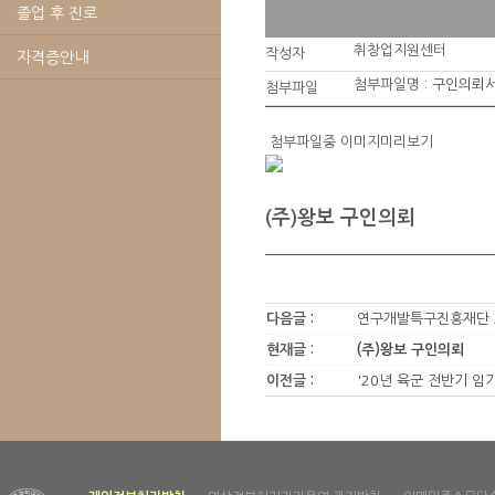
졸업 후 진로
취창업지원센터
작성자
자격증안내
첨부파일명 :
구인의뢰서(
첨부파일
첨부파일중 이미지미리보기
(주)왕보 구인의뢰
다음글 :
연구개발특구진흥재단 2
현재글 :
(주)왕보 구인의뢰
이전글 :
'20년 육군 전반기 