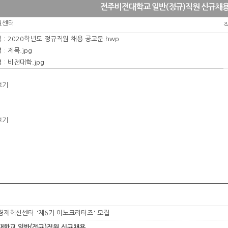
전주비전대학교 일반(정규)직원 신규채
원센터
 :
2020학년도 정규직원 채용 공고문.hwp
 :
제목.jpg
 :
비전대학.jpg
보기
보기
제혁신센터 '제6기 이노크리터즈' 모집
학교 일반(정규)직원 신규채용