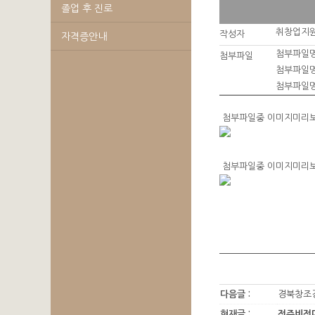
졸업 후 진로
취창업지
작성자
자격증안내
첨부파일명
첨부파일
첨부파일명
첨부파일명
첨부파일중 이미지미리
첨부파일중 이미지미리
다음글 :
경북창조경
현재글 :
전주비전대