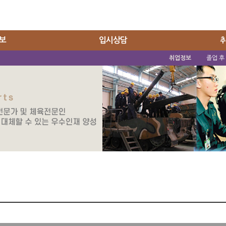
보
입시상담
취업정보
졸업 후