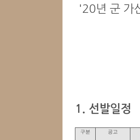
'20년 군 
1. 선발일정
구분
공고