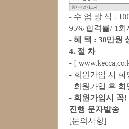
동화구연지도사
-
수 업 방 식
: 1
95%
합격률
/ 1
회
-
혜 택
: 30
만원 
4.
절 차
-
[
www.kecca.co.
-
회원가입 시 희
-
회원가입 후 
-
회원가입시 꼭
!
진행 문자발송
[
문의사항
]