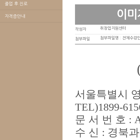
졸업 후 진로
이미
자격증안내
취창업지원센터
작성자
첨부파일명 :
전체수강안
첨부파일
서울특별시 
TEL)1899-615
문 서 번 호
: 
수 신
:
경북과