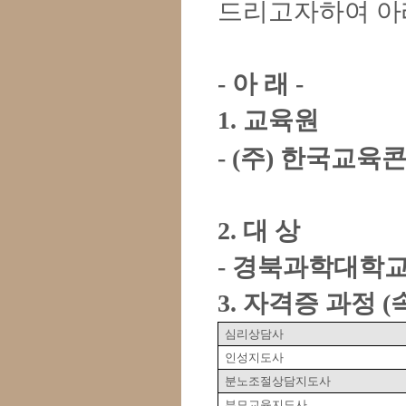
드리고자하여 아
-
아 래
-
1.
교육원
- (
주
)
한국교육
2.
대 상
-
경북과학대학
3.
자격증 과정
(
심리상담사
인성지도사
분노조절상담지도사
부모교육지도사