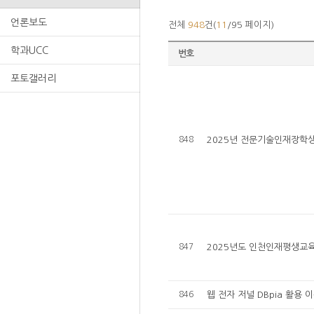
언론보도
전체
948
건(
11
/95 페이지)
학과UCC
번호
포토갤러리
848
2025년 전문기술인재장학생
847
2025년도 인천인재평생교육
846
웹 전자 저널 DBpia 활용 