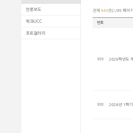
언론보도
전체
949
건(
2
/95 페이지
학과UCC
번호
포토갤러리
939
2026학년도 
938
2026년 1학