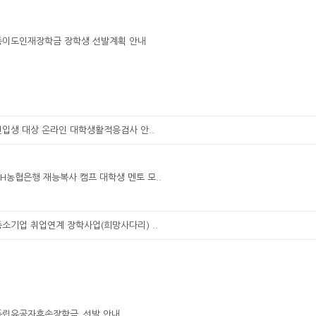
세종이도인재장학금 장학생 선발계획 안내
신입생 대상 온라인 대학생활적응검사 안..
NH농협은행 재능복사 캠프 대학생 멘토 모..
중소기업 취업연계 장학사업(희망사다리) ..
울독립유공자후손장학금_선발 안내