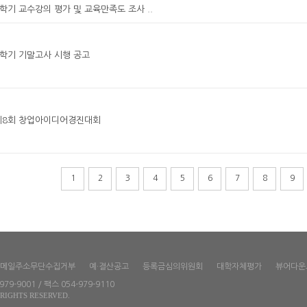
1학기 교수강의 평가 및 교육만족도 조사 ..
1학기 기말고사 시행 공고
 제8회 창업아이디어경진대회
1
2
3
4
5
6
7
8
9
메일주소무단수집거부
예·결산공고
등록금심의위원회
대학자체평가
뷰어다운
9-9001 / 팩스 054-979-9110
RIGHTS RESERVED.