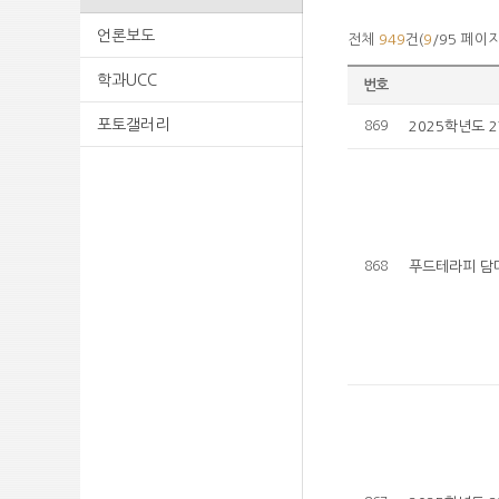
언론보도
전체
949
건(
9
/95 페이지
학과UCC
번호
포토갤러리
869
2025학년도 
868
푸드테라피 담다