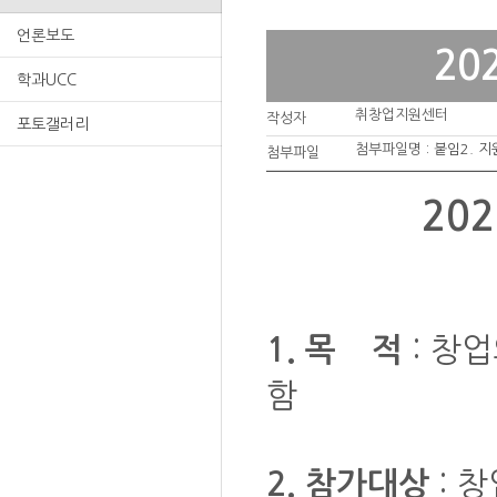
언론보도
20
학과UCC
취창업지원센터
작성자
포토갤러리
첨부파일명 :
붙임2. 
첨부파일
20
: 창
1. 목 적
함
: 
2. 참가대상